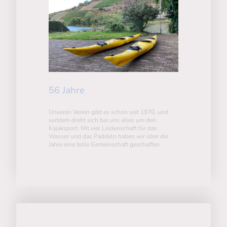
56 Jahre
Unseren Verein gibt es schon seit 1970, und
seitdem dreht sich bei uns alles um den
Kajaksport. Mit viel Leidenschaft für das
Wasser und das Paddeln haben wir über die
Jahre eine tolle Gemeinschaft geschaffen.