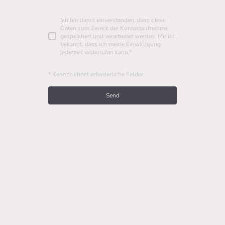
Ich bin damit einverstanden, dass diese
Daten zum Zweck der Kontaktaufnahme
gespeichert und verarbeitet werden. Mir ist
bekannt, dass ich meine Einwilligung
jederzeit widerrufen kann.
*
* Kennzeichnet erforderliche Felder
Send